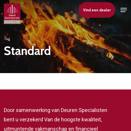
Skip
Men
Vind een dealer
to
Close
main
Menu
content
Tag
Standard
Door samenwerking van Deuren Specialisten
bent u verzekerd Van de hoogste kwaliteit,
uitmuntende vakmanschap en financieel